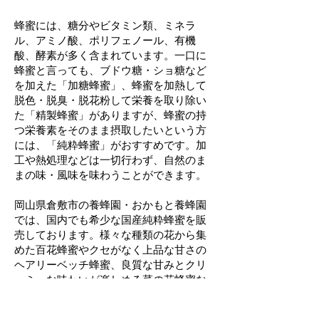
蜂蜜には、糖分やビタミン類、ミネラ
ル、アミノ酸、ポリフェノール、有機
酸、酵素が多く含まれています。一口に
蜂蜜と言っても、ブドウ糖・ショ糖など
を加えた「加糖蜂蜜」、蜂蜜を加熱して
脱色・脱臭・脱花粉して栄養を取り除い
た「精製蜂蜜」がありますが、蜂蜜の持
つ栄養素をそのまま摂取したいという方
には、「純粋蜂蜜」がおすすめです。加
工や熱処理などは一切行わず、自然のま
まの味・風味を味わうことができます。
岡山県倉敷市の養蜂園・おかもと養蜂園
では、国内でも希少な国産純粋蜂蜜を販
売しております。様々な種類の花から集
めた百花蜂蜜やクセがなく上品な甘さの
ヘアリーベッチ蜂蜜、良質な甘みとクリ
ーミーな味わいが楽しめる菜の花蜂蜜な
ど、様々な純粋蜂蜜がございます。