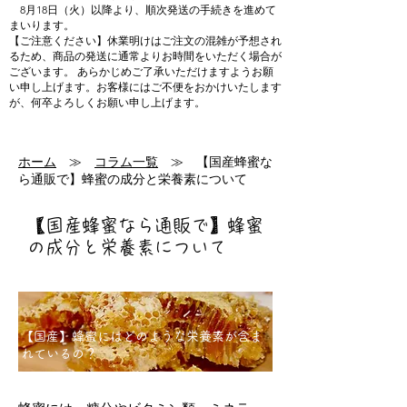
8月18日（火）以降より、順次発送の手続きを進めて
まいります。
【ご注意ください】休業明けはご注文の混雑が予想され
るため、商品の発送に通常よりお時間をいただく場合が
ございます。 あらかじめご了承いただけますようお願
い申し上げます。お客様にはご不便をおかけいたします
が、何卒よろしくお願い申し上げます。
ホーム
≫
コラム一覧
≫ 【国産蜂蜜な
ら通販で】蜂蜜の成分と栄養素について
【国産蜂蜜なら通販で】蜂蜜
の成分と栄養素について
【国産】蜂蜜にはどのような栄養素が含ま
れているの？