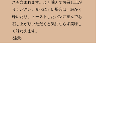
スも含まれます。よく噛んでお召し上が
りください。食べにくい場合は、細かく
砕いたり、トーストしたパンに挟んでお
召し上がりいただくと気にならず美味し
く味わえます。
-注意-
開封後は密閉容器に移し替え、冷蔵庫で
保管してください。天然の蜂蜜は温度が
下がると、主成分のブドウ糖が白く結晶
しますが、品質や味には全く問題ありま
せん。
並品は、巣蜜の中でも完全に蜜蓋がかか
っていないものや、多少の傷等があるも
のをご家庭用として販売しております。
贈答用には上品をお勧めいたします。
※桐箱なし