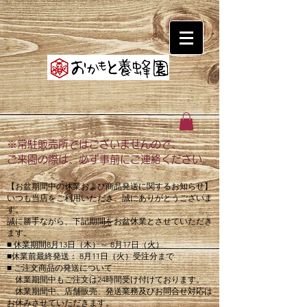
※常駐販売所ではございませんので、
ご来園の際は、必ず事前にご連絡ください。
【お盆期間中の休業および商品発送に関するお知らせ】
いつも当店をご利用いただき、誠にありがとうございま
す。
誠に勝手ながら、下記期間をお盆休業とさせていただき
ます。
■ 休業期間8月13日（木）～ 8月17日（火）
■休業前最終発送： 8月11日（火）受注分まで
■ ご注文商品の発送について
休業期間中もご注文は24時間受け付けております。
休業期間中、店舗販売、発送業務及びお問合せ対応は
お休みさせていただきます。