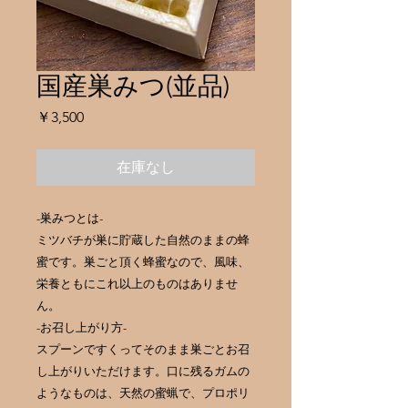
国産巣みつ(並品)
価
￥3,500
格
在庫なし
-巣みつとは-
ミツバチが巣に貯蔵した自然のままの蜂
蜜です。巣ごと頂く蜂蜜なので、風味、
栄養ともにこれ以上のものはありませ
ん。
-お召し上がり方-
スプーンですくってそのまま巣ごとお召
し上がりいただけます。口に残るガムの
ようなものは、天然の蜜蝋で、プロポリ