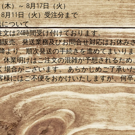
日（木）～ 8月17日（火）
 8月11日（火）受注分まで
送について
文は24時間受け付けております。
販売、発送業務及びお問合せ対応はお休み
以降より、順次発送の手続きを進めてまいりま
】休業明けはご注文の混雑が予想されるため
く場合がございます。 あらかじめご了承い
客様にはご不便をおかけいたしますが、何卒