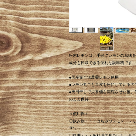
粉末レモンは、手軽にレモンの風味を
成分も摂取でき
る便利な調味料です。
●国産完全無農薬レモン使用
●レモン丸ごと果皮を粉にしているの
●天日干しで栄養価を濃縮させた後、
のまま保持
＜使用例＞
〇飲み物・・・はちみつレモン、レモ
サワー
〇料理・・・魚料理の臭みけし、サラ