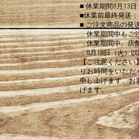
■ 休業期間8月13
■休業前最終発送：
■ ご注文商品の発
休業期間中もご注
休業期間中、店舗
8月18日（火）
【ご注意ください
りお時間をいただ
申し上げます。お
げます。