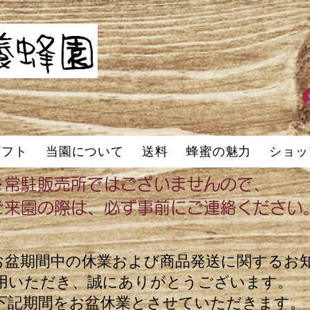
ギフト
当園について
送料
蜂蜜の魅力
ショッ
※常駐販売所ではございませんので、
ご来園の際は、必ず事前にご連絡ください
お盆期間中の休業および商品発送に関するお
用いただき、誠にありがとうございます。
下記期間をお盆休業とさせていただきます。