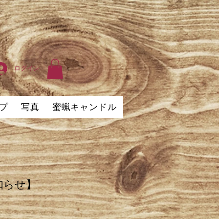
ログイン
プ
写真
蜜蝋キャンドル
。
知らせ】