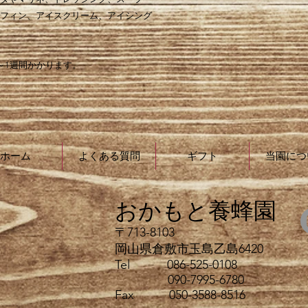
フィン、アイスクリーム、アイシング
～1週間かかります。
ホーム
よくある質問
ギフト
当園につ
おかもと養蜂園
〒713-8103
岡山県倉敷市玉島乙島6420
Tel 086-525-0108
090-7995-6780
​Fax 050-3588-8516