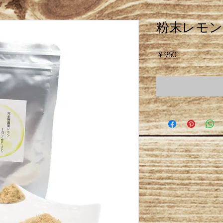
粉末レモン
価
￥950
格